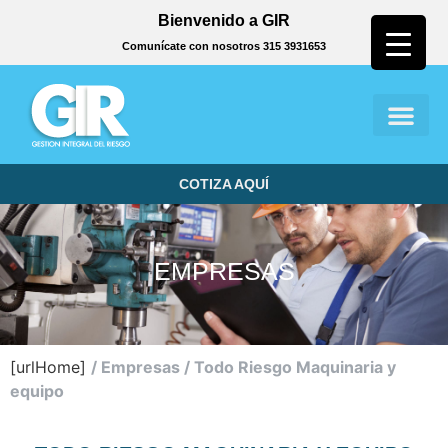
Bienvenido a GIR
Comunícate con nosotros 315 3931653
COTIZA AQUÍ
EMPRESAS
[urlHome]
/
Empresas /
Todo Riesgo Maquinaria y
equipo