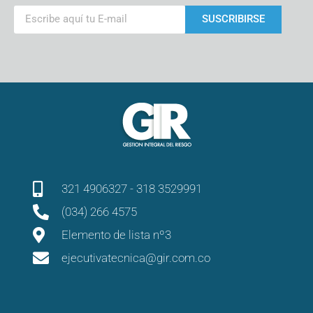
SUSCRIBIRSE
321 4906327 - 318 3529991
(034) 266 4575
Elemento de lista nº3
ejecutivatecnica@gir.com.co