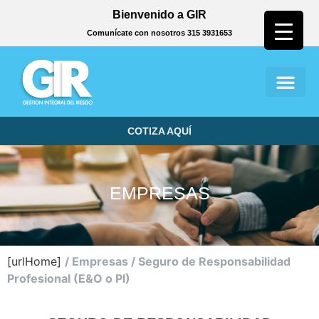
Bienvenido a GIR
Comunícate con nosotros 315 3931653
COTIZA AQUÍ
EMPRESAS
[urlHome]
/
Empresas /
Seguro de Responsabilidad
Profesional (E&O o PI)